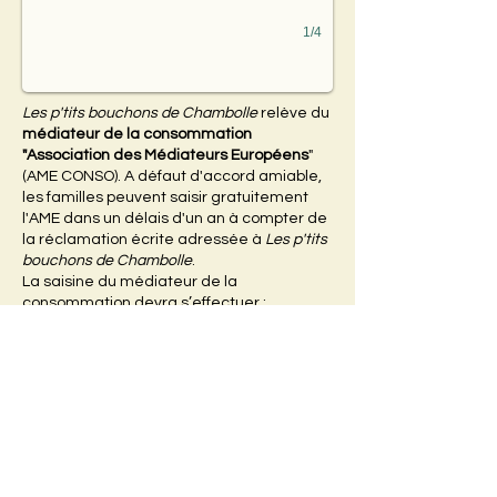
1/4
Les p'tits bouchons de Chambolle
relève du
médiateur de la consommation
"Association des Médiateurs Européens
"
(AME CONSO). A défaut d'accord amiable,
les familles peuvent saisir gratuitement
l'AME dans un délais d'un an à compter de
la réclamation écrite adressée à
Les p'tits
bouchons de Chambolle
.
La saisine du médiateur de la
consommation devra s’effectuer :
-
soit en complétant le formulaire prévu à
cet effet sur le site internet de l’AME
CONSO
:
www.mediationconso-ame.com
;
-
soit par courrier adressé à l’AME CONSO,
197 Boulevard Saint-Germain - 75007
PARIS. »
© 2021 Les p'tits bouchons de
Chambolle ©