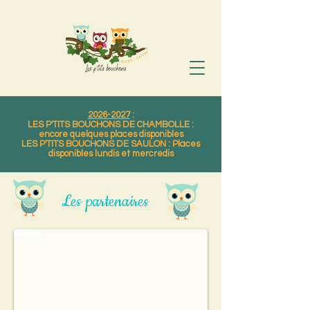
2026-2027
:
LES P'TITS BOUCHONS DE CHAMBOLLE :
encore quelques places disponibles
LES P'TITS BOUCHONS DE SAULON : Places
disponibles lundis et mercredis
Caly et ses envies
Les partenaires
Caly et ses envies à réalisé notre logo et notre site internet